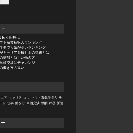
スト
切り拓く新時代
フト系業種収入ランキング
仕事で人気が高いランキング
がキャリアを積む上の課題とは
の増加と新しい働き方
単価交渉にチャレンジ
の働き方の違い
ジニア
キャリア
コツ
ソフト系業種収入
ラ
ート
仕事
働き方
単価交渉
報酬
武器
派遣
リー