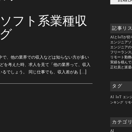
ソフト系業種収
記事リ
グ
AIとIoTが
エンジニアソ
エンジニアの
フリーランス
中で、他の業界での収入などは知らない方が多い
リモート勤務
実績を積んで
などを考えた時、求人を見て「他の業界って、収入
正社員と派遣
るでしょう。 同じ仕事でも、収入差があ […]
タグ
AI
IoT
エン
ンキング
リモ
カテゴ
AI